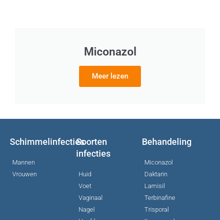
Miconazol
Meer lezen
Schimmelinfecties
Soorten
Behandeling
infecties
Mannen
Miconazol
Vrouwen
Huid
Daktarin
Voet
Lamisil
Vaginaal
Terbinafine
Nagel
Trisporal